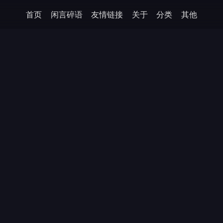
首页
闲言碎语
友情链接
关于
分类
其他