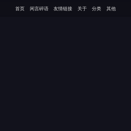
首页
闲言碎语
友情链接
关于
分类
其他